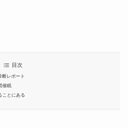
目次
診断レポート
団催眠
ることにある