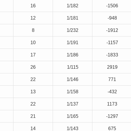
16
1/182
-1506
12
1/181
-948
8
1/232
-1912
10
1/191
-1157
17
1/186
-1833
26
1/115
2919
22
1/146
771
13
1/158
-432
22
1/137
1173
21
1/165
-1297
14
1/143
675