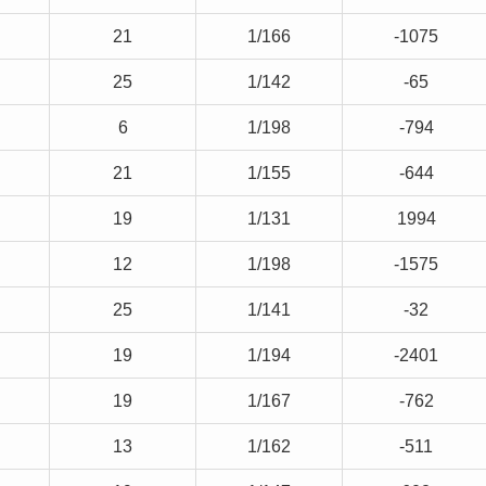
21
1/166
-1075
25
1/142
-65
6
1/198
-794
21
1/155
-644
19
1/131
1994
12
1/198
-1575
25
1/141
-32
19
1/194
-2401
19
1/167
-762
13
1/162
-511