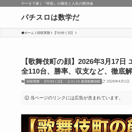
データで暴く『搾取』の構造と人生の期待値
パチスロは数学だ
ホーム
回収実態
【7の付く日】
【歌舞伎町の顔】2026年3月17
全110台、勝率、収支など、徹底
2026年4月1日
回収実態
【7の付く日】
エスパス 新宿歌舞伎町
当ページのリンクには広告が含まれています。