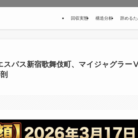
回収実態
構造分析
辞めるた
日 エスパス新宿歌舞伎町、マイジャグラー
解剖