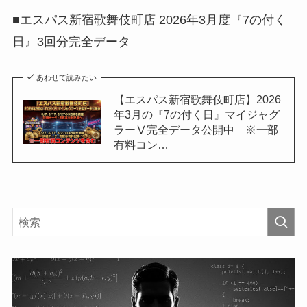
■エスパス新宿歌舞伎町店 2026年3月度『7の付く
日』3回分完全データ
あわせて読みたい
【エスパス新宿歌舞伎町店】2026
年3月の『7の付く日』マイジャグ
ラーⅤ完全データ公開中 ※一部
有料コン…