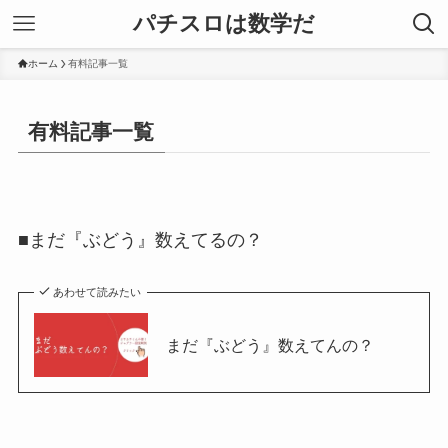
パチスロは数学だ
ホーム
有料記事一覧
有料記事一覧
■まだ『ぶどう』数えてるの？
あわせて読みたい
まだ『ぶどう』数えてんの？