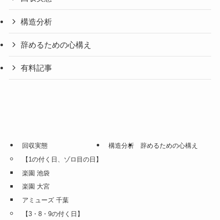
構造分析
辞めるための心構え
有料記事
回収実態
構造分析
辞めるための心構え
【1の付く日、ゾロ目の日】
楽園 池袋
楽園 大宮
アミューズ 千葉
【3・8・9の付く日】