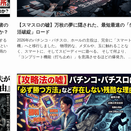
者の
【スマスロの嘘】万枚の夢に隠された、最短最速の「
か？
活破綻」ロード
する
2026年のパチンコ・パチスロ、ホールの主役は、完全に「スマー
 とい
機」へと移行しました。 物理的な、メダルや、玉に触れることな
調の
く、スマートに、そしてスピーディーに遊べる。 そして何より、
「コンプリート機能（打ち止め）」を意識させるほどの爆発力。 ..