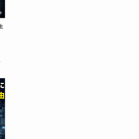
生
ト
.