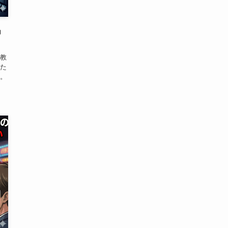
」
教
た
。